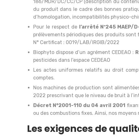
186/MDR/DC/CC/CP (description du contenu, in
du produit dans le cadre des bonnes pratiqu
d’homologation, incompatibilités physico-chi
Pour le respect de
l’arrêté Nº245 MAEP
prélèvements périodiques des produits sont fa
N° Certificat : 0019/LAB/IRGIB/2022
Biophyto dispose d’un agrément CEDEAO :
R
pesticides dans l’espace CEDEAO
Les actes uniformes relatifs au droit compt
comptes.
Nos machines de production sont alimentées 
2022 prescrivant que le niveau de bruit à l’in
Décret N°2001-110 du 04 avril 2001
fixan
ou des combustions fixes. Ainsi, nos moyens 
Les exigences de qualit