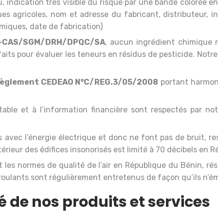
dication très visible du risque par une bande colorée en ba
es agricoles, nom et adresse du fabricant, distributeur, 
miques, date de fabrication)
/D-CAS/SGM/DRH/DPQC/SA
, aucun ingrédient chimique n
its pour évaluer les teneurs en résidus de pesticide. Notre d
èglement CEDEAO N°C/REG.3/05/2008
portant harmoni
able et à l’information financière sont respectés par not
avec l’énergie électrique et donc ne font pas de bruit, r
térieur des édifices insonorisés est limité à 70 décibels en 
t les normes de qualité de l’air en République du Bénin, ré
roulants sont régulièrement entretenus de façon qu’ils n’
é de nos produits et services